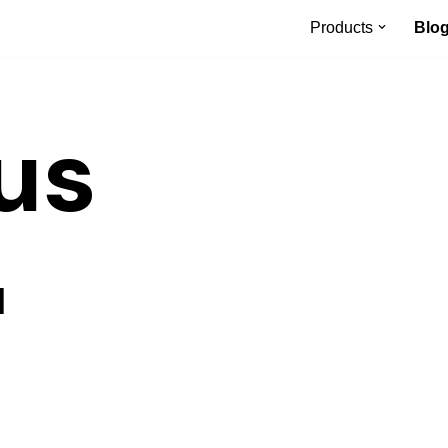
Products
Blo
us
я