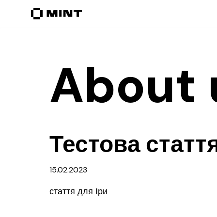
Перейти
до
вмісту
About 
Тестова статт
15.02.2023
стаття для Іри